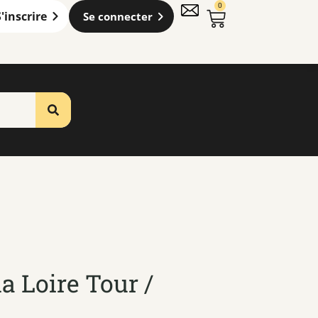
0
S'inscrire
Se connecter
a Loire Tour /