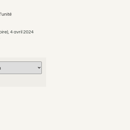
’unité
re), 4 avril 2024
r