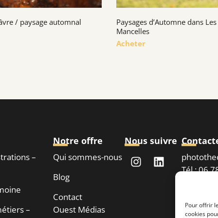
âvre / paysage automnal
Paysages d’Automne dans Les
Mancelles
Acheter
Notre offre
Nous suivre
Contact
strations –
Qui sommes-nous
phototh
Tél : 06 
Blog
imoine
Contact
Demand
Pour offrir 
étiers –
Ouest Médias
cookies pour