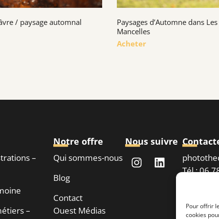
âvre / paysage automnal
Paysages d’Automne dans Les
Mancelles
Acheter
Notre offre
Nous suivre
Contact
strations –
Qui sommes-nous
phototh
Tél : 06 
Blog
imoine
Contact
Demand
Pour offrir 
étiers –
Ouest Médias
cookies pour