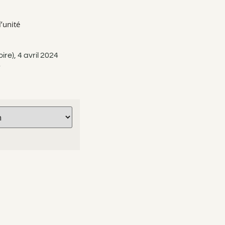
’unité
re), 4 avril 2024
r