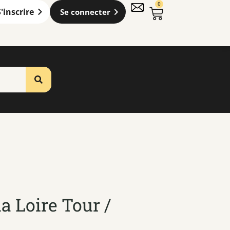
0
S'inscrire
Se connecter
a Loire Tour /