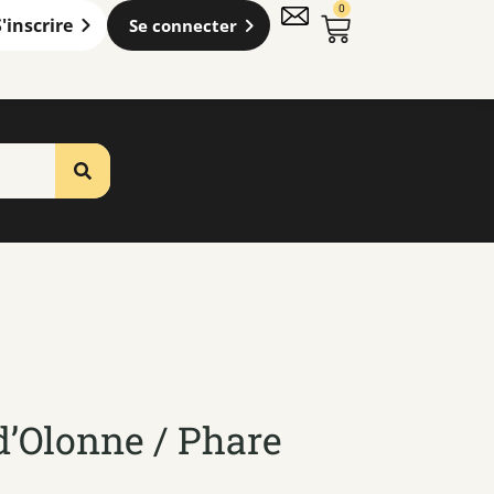
0
S'inscrire
Se connecter
d’Olonne / Phare