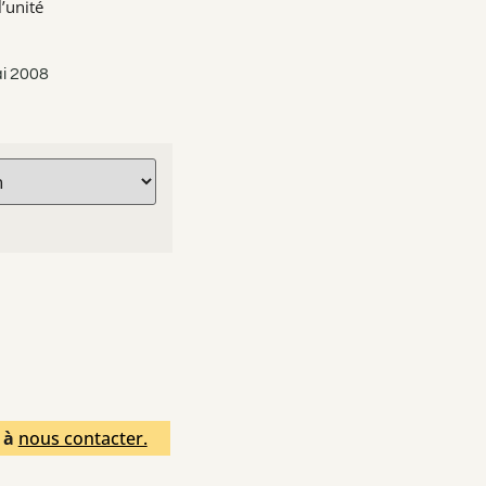
’unité
ai 2008
s à
nous contacter.