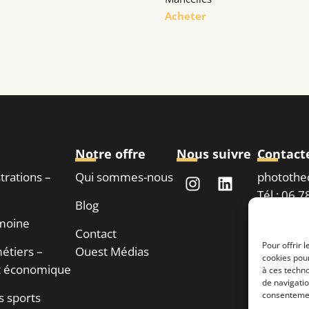
Acheter
Notre offre
Nous suivre
Contact
strations –
Qui sommes-nous
phototh
Tél : 06 
Blog
imoine
Contact
Demand
Pour offrir 
étiers –
Ouest Médias
cookies pour
 économique
à ces techn
de navigatio
consentement
s sports