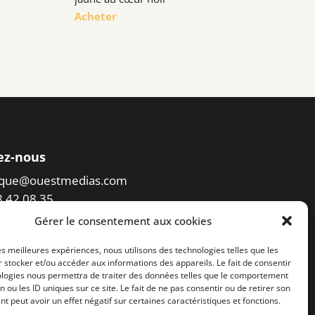
Acheter
ez-nous
eque@ouestmedias.com
78 42 08 35
Gérer le consentement aux cookies
er l'accès à la photothèque
les meilleures expériences, nous utilisons des technologies telles que les
 stocker et/ou accéder aux informations des appareils. Le fait de consentir
ologies nous permettra de traiter des données telles que le comportement
n ou les ID uniques sur ce site. Le fait de ne pas consentir ou de retirer son
 peut avoir un effet négatif sur certaines caractéristiques et fonctions.