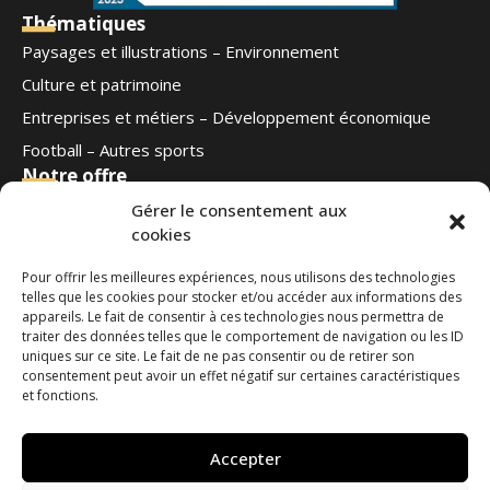
Thématiques
Paysages et illustrations – Environnement
Culture et patrimoine
Entreprises et métiers – Développement économique
Football – Autres sports
Notre offre
Qui sommes-nous
Gérer le consentement aux
cookies
Blog
Contact
Pour offrir les meilleures expériences, nous utilisons des technologies
Ouest Médias
telles que les cookies pour stocker et/ou accéder aux informations des
Nous suivre
appareils. Le fait de consentir à ces technologies nous permettra de
traiter des données telles que le comportement de navigation ou les ID
uniques sur ce site. Le fait de ne pas consentir ou de retirer son
Contactez-nous
consentement peut avoir un effet négatif sur certaines caractéristiques
et fonctions.
phototheque@ouestmedias.com
Tél : 06 78 42 08 35
Accepter
Demander l'accès à la photothèque