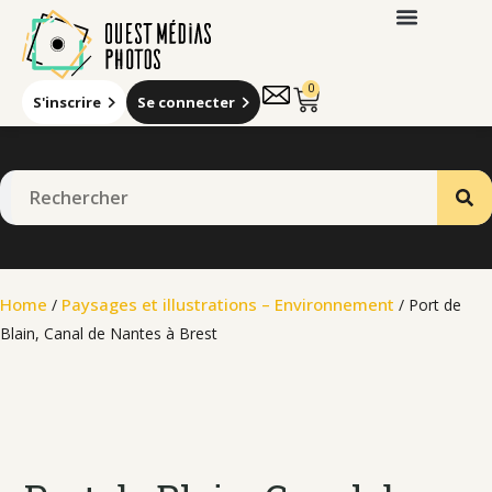
0
S'inscrire
Se connecter
Qui sommes-nous
Home
Paysages et illustrations – Environnement
/
/ Port de
Blain, Canal de Nantes à Brest