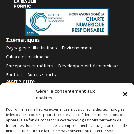
Thématiques
Paysages et illustrations – Environnement
Culture et patrimoine
Entreprises et métiers – Développement économique
Football – Autres sports
Notre offre
Qui sommes-nous
Gérer le consentement aux
cookies
Blog
Contact
Pour offrir les meilleures expériences, nous utilisons des technologies
Ouest Médias
telles que les cookies pour stocker et/ou accéder aux informations des
Nous suivre
appareils. Le fait de consentir à ces technologies nous permettra de
traiter des données telles que le comportement de navigation ou les ID
uniques sur ce site. Le fait de ne pas consentir ou de retirer son