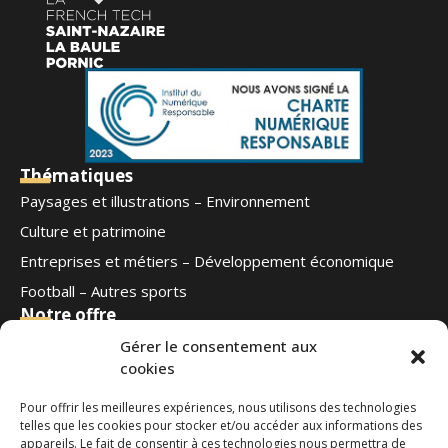
Thématiques
Paysages et illustrations – Environnement
Culture et patrimoine
Entreprises et métiers – Développement économique
Football – Autres sports
Notre offre
Qui sommes-nous
Gérer le consentement aux
cookies
Blog
Contact
Pour offrir les meilleures expériences, nous utilisons des technologies
Ouest Médias
telles que les cookies pour stocker et/ou accéder aux informations des
Nous suivre
appareils. Le fait de consentir à ces technologies nous permettra de