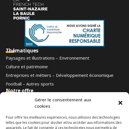
Thématiques
Paysages et illustrations – Environnement
Culture et patrimoine
Entreprises et métiers – Développement économique
Football – Autres sports
Notre offre
Qui sommes-nous
Gérer le consentement aux
cookies
Blog
Contact
Pour offrir les meilleures expériences, nous utilisons des technologies
Ouest Médias
telles que les cookies pour stocker et/ou accéder aux informations des
Nous suivre
appareils. Le fait de consentir à ces technologies nous permettra de