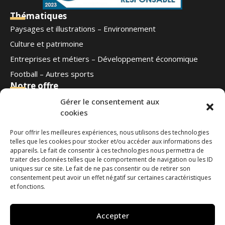
Thématiques
Paysages et illustrations – Environnement
Culture et patrimoine
Entreprises et métiers – Développement économique
Football – Autres sports
Notre offre
Qui sommes-nous
Gérer le consentement aux
cookies
Blog
Contact
Pour offrir les meilleures expériences, nous utilisons des technologies
Ouest Médias
telles que les cookies pour stocker et/ou accéder aux informations des
Nous suivre
appareils. Le fait de consentir à ces technologies nous permettra de
traiter des données telles que le comportement de navigation ou les ID
uniques sur ce site. Le fait de ne pas consentir ou de retirer son
Contactez-nous
consentement peut avoir un effet négatif sur certaines caractéristiques
et fonctions.
phototheque@ouestmedias.com
Tél : 06 78 42 08 35
Accepter