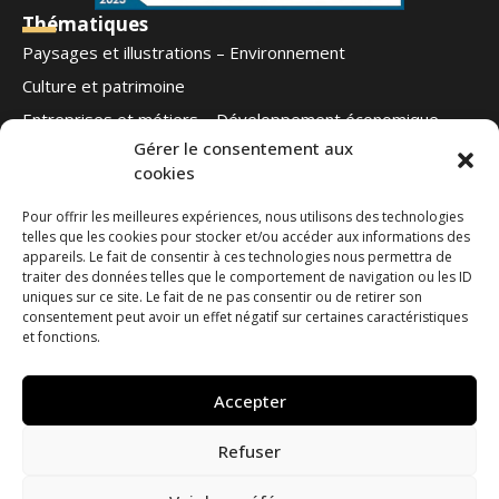
Thématiques
Paysages et illustrations – Environnement
Culture et patrimoine
Entreprises et métiers – Développement économique
Gérer le consentement aux
Football – Autres sports
cookies
Notre offre
Qui sommes-nous
Pour offrir les meilleures expériences, nous utilisons des technologies
telles que les cookies pour stocker et/ou accéder aux informations des
Blog
appareils. Le fait de consentir à ces technologies nous permettra de
Contact
traiter des données telles que le comportement de navigation ou les ID
Ouest Médias
uniques sur ce site. Le fait de ne pas consentir ou de retirer son
Nous suivre
consentement peut avoir un effet négatif sur certaines caractéristiques
et fonctions.
Contactez-nous
Accepter
phototheque@ouestmedias.com
Tél : 06 78 42 08 35
Refuser
Demander l'accès à la photothèque