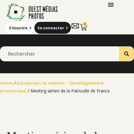
0
S'inscrire
Se connecter
Qui sommes-nous
Home
Entreprises et métiers – Développement
/
économique
/ Meeting aérien de la Patrouille de France