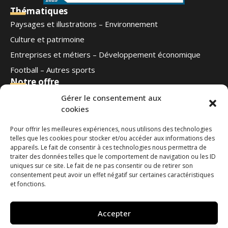
Thématiques
Paysages et illustrations – Environnement
Culture et patrimoine
Entreprises et métiers – Développement économique
Football – Autres sports
Notre offre
Qui sommes-nous
Gérer le consentement aux
cookies
Blog
Contact
Pour offrir les meilleures expériences, nous utilisons des technologies
Ouest Médias
telles que les cookies pour stocker et/ou accéder aux informations des
Nous suivre
appareils. Le fait de consentir à ces technologies nous permettra de
traiter des données telles que le comportement de navigation ou les ID
uniques sur ce site. Le fait de ne pas consentir ou de retirer son
Contactez-nous
consentement peut avoir un effet négatif sur certaines caractéristiques
et fonctions.
phototheque@ouestmedias.com
Tél : 06 78 42 08 35
Accepter
Demander l'accès à la photothèque