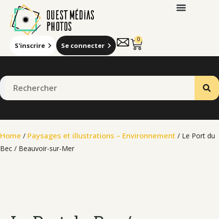
0
S'inscrire
Se connecter
Qui sommes-nous
Home
Paysages et illustrations – Environnement
/
/ Le Port du
Bec / Beauvoir-sur-Mer