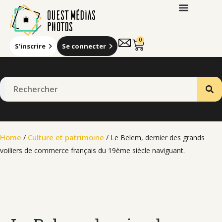
0
S'inscrire
Se connecter
Qui sommes-nous
Home
Culture et patrimoine
/
/ Le Belem, dernier des grands
voiliers de commerce français du 19ème siècle naviguant.