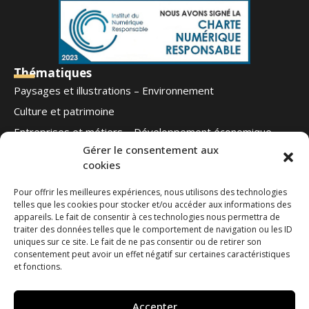
Thématiques
Paysages et illustrations – Environnement
Culture et patrimoine
Entreprises et métiers – Développement économique
Gérer le consentement aux
Football – Autres sports
cookies
Notre offre
Qui sommes-nous
Pour offrir les meilleures expériences, nous utilisons des technologies
telles que les cookies pour stocker et/ou accéder aux informations des
Blog
appareils. Le fait de consentir à ces technologies nous permettra de
Contact
traiter des données telles que le comportement de navigation ou les ID
Ouest Médias
uniques sur ce site. Le fait de ne pas consentir ou de retirer son
Nous suivre
consentement peut avoir un effet négatif sur certaines caractéristiques
et fonctions.
Contactez-nous
Accepter