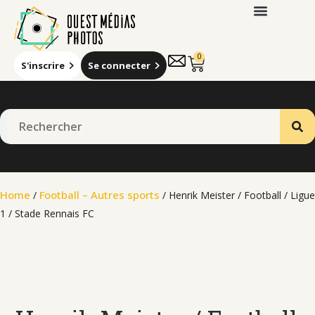
0
S'inscrire
Se connecter
Qui sommes-nous
Home
Football – Autres sports
/
/ Henrik Meister / Football / Ligue
1 / Stade Rennais FC