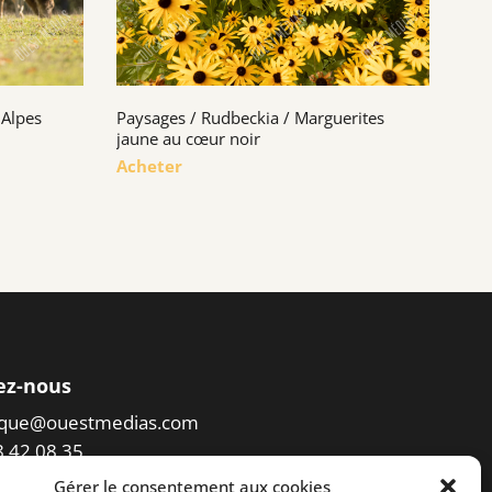
 Alpes
Paysages / Rudbeckia / Marguerites
jaune au cœur noir
Acheter
ez-nous
eque@ouestmedias.com
78 42 08 35
Gérer le consentement aux cookies