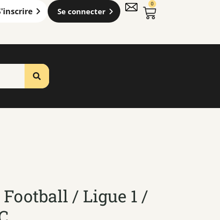
0
S'inscrire
Se connecter
Football / Ligue 1 /
C