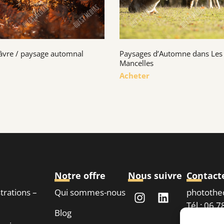
âvre / paysage automnal
Paysages d’Automne dans Les
Mancelles
Acheter
Notre offre
Nous suivre
Contact
strations –
Qui sommes-nous
phototh
Tél : 06 
Blog