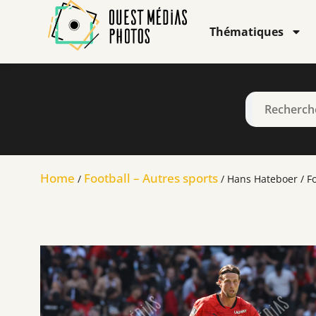
Thématiques
Home
Football – Autres sports
/
/ Hans Hateboer / Fo