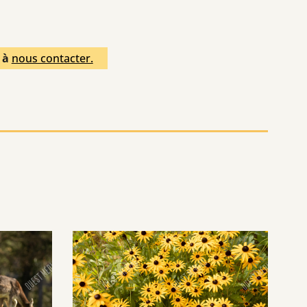
s à
nous contacter.