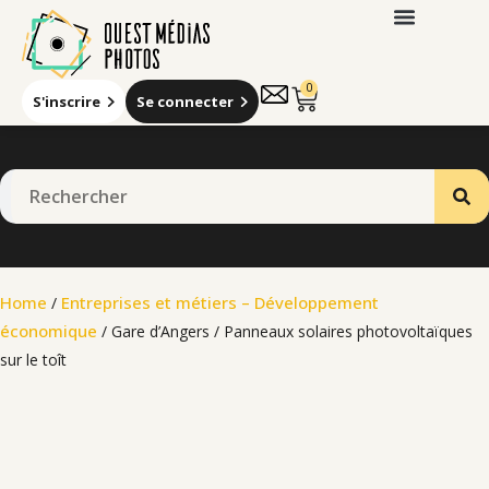
0
S'inscrire
Se connecter
Qui sommes-nous
Home
Entreprises et métiers – Développement
/
économique
/ Gare d’Angers / Panneaux solaires photovoltaïques
sur le toît