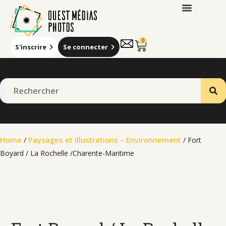
0
S'inscrire
Se connecter
Qui sommes-nous
Home
Paysages et illustrations – Environnement
/
/ Fort
Boyard / La Rochelle /Charente-Maritime