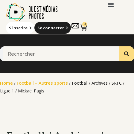
0
S'inscrire
Se connecter
Home
Football – Autres sports
/
/ Football / Archives / SRFC /
Ligue 1 / Mickaël Pagis