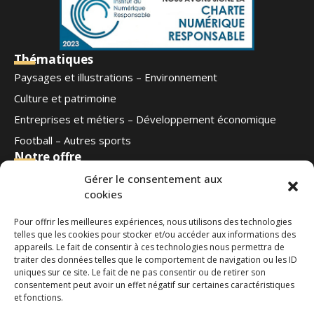
Thématiques
Paysages et illustrations – Environnement
Culture et patrimoine
Entreprises et métiers – Développement économique
Football – Autres sports
Notre offre
Qui sommes-nous
Gérer le consentement aux
cookies
Blog
Contact
Pour offrir les meilleures expériences, nous utilisons des technologies
Ouest Médias
telles que les cookies pour stocker et/ou accéder aux informations des
Nous suivre
appareils. Le fait de consentir à ces technologies nous permettra de
traiter des données telles que le comportement de navigation ou les ID
uniques sur ce site. Le fait de ne pas consentir ou de retirer son
Contactez-nous
consentement peut avoir un effet négatif sur certaines caractéristiques
et fonctions.
phototheque@ouestmedias.com