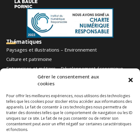
Thématiques
Paysages et illustrations – Environnement
Culture et patrimoine
Entreprises et métiers – Développement économique
Gérer le consentement aux
Football – Autres sports
cookies
Notre offre
Qui sommes-nous
Pour offrir les meilleures expériences, nous utilisons des technologies
telles que les cookies pour stocker et/ou accéder aux informations des
Blog
appareils. Le fait de consentir à ces technologies nous permettra de
Contact
traiter des données telles que le comportement de navigation ou les ID
Ouest Médias
uniques sur ce site. Le fait de ne pas consentir ou de retirer son
Nous suivre
consentement peut avoir un effet négatif sur certaines caractéristiques
et fonctions.