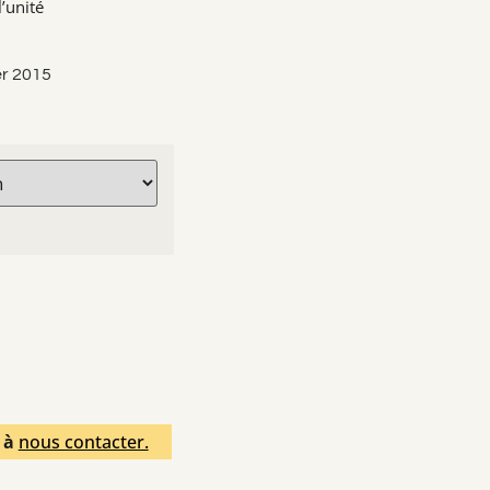
’unité
ier 2015
s à
nous contacter.