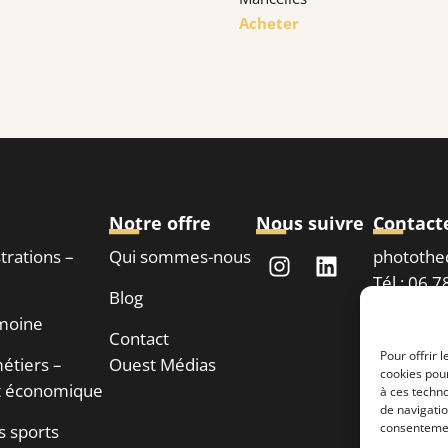
Acheter
Notre offre
Nous suivre
Contact
strations –
Qui sommes-nous
phototh
Tél : 06 
Blog
imoine
Contact
Demand
Pour offrir 
étiers –
Ouest Médias
cookies pour
 économique
à ces techn
de navigatio
consentement
s sports