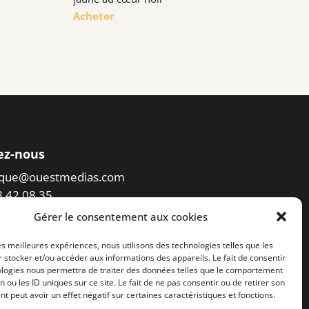
Acheter
ez-nous
eque@ouestmedias.com
78 42 08 35
Gérer le consentement aux cookies
er l'accès à la photothèque
les meilleures expériences, nous utilisons des technologies telles que les
 stocker et/ou accéder aux informations des appareils. Le fait de consentir
ologies nous permettra de traiter des données telles que le comportement
n ou les ID uniques sur ce site. Le fait de ne pas consentir ou de retirer son
 peut avoir un effet négatif sur certaines caractéristiques et fonctions.