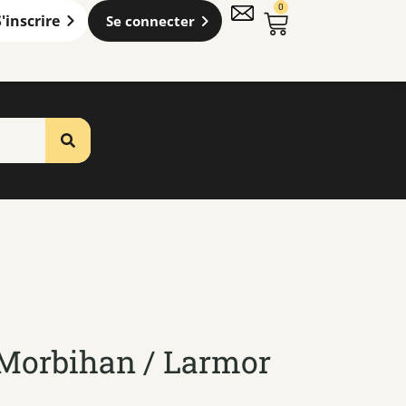
0
S'inscrire
Se connecter
 Morbihan / Larmor