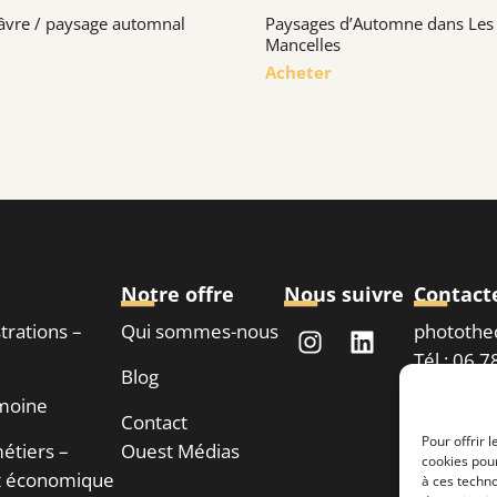
âvre / paysage automnal
Paysages d’Automne dans Les
Mancelles
Acheter
Notre offre
Nous suivre
Contact
strations –
Qui sommes-nous
phototh
Tél : 06 
Blog
imoine
Contact
Demand
Pour offrir 
étiers –
Ouest Médias
cookies pour
 économique
à ces techn