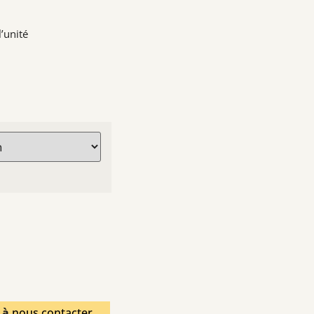
’unité
s à
nous contacter.