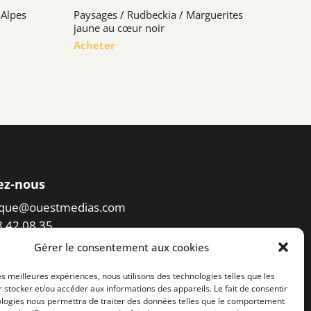
 Alpes
Paysages / Rudbeckia / Marguerites
jaune au cœur noir
Acheter
ez-nous
eque@ouestmedias.com
78 42 08 35
Gérer le consentement aux cookies
er l'accès à la photothèque
les meilleures expériences, nous utilisons des technologies telles que les
 stocker et/ou accéder aux informations des appareils. Le fait de consentir
ologies nous permettra de traiter des données telles que le comportement