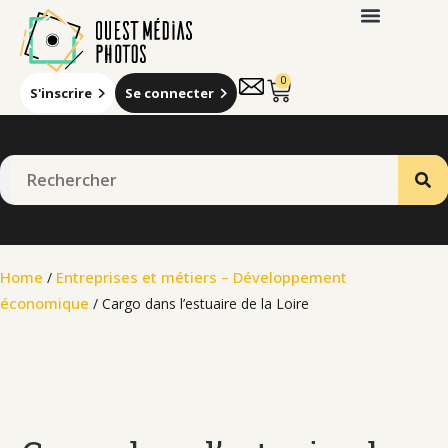
0
S'inscrire
Se connecter
Qui sommes-nous
Home
Entreprises et métiers – Développement
/
économique
/ Cargo dans l’estuaire de la Loire