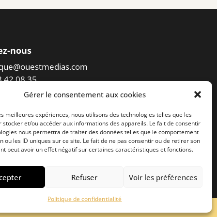
ez-nous
eque@ouestmedias.com
78 42 08 35
Gérer le consentement aux cookies
er l'accès à la photothèque
les meilleures expériences, nous utilisons des technologies telles que les
 stocker et/ou accéder aux informations des appareils. Le fait de consentir
ologies nous permettra de traiter des données telles que le comportement
n ou les ID uniques sur ce site. Le fait de ne pas consentir ou de retirer son
 peut avoir un effet négatif sur certaines caractéristiques et fonctions.
cepter
Refuser
Voir les préférences
Politique de confidentialité
entions légales