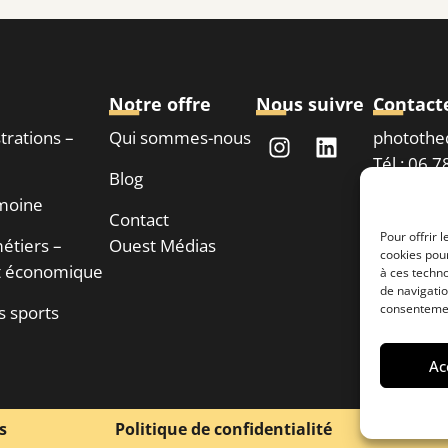
Notre offre
Nous suivre
Contact
strations –
Qui sommes-nous
phototh
Tél : 06 
Blog
imoine
Contact
Demand
Pour offrir 
étiers –
Ouest Médias
cookies pour
 économique
à ces techn
de navigatio
consentement
s sports
Ac
s
Politique de confidentialité
M