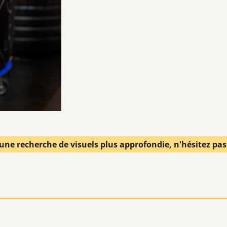
une recherche de visuels plus approfondie, n'hésitez pa