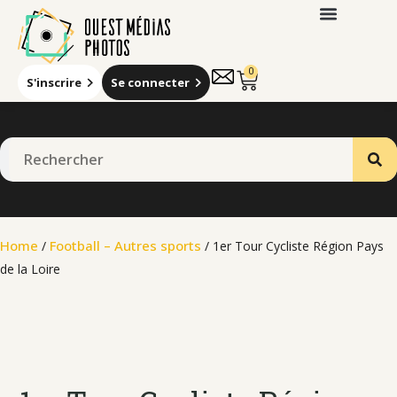
0
S'inscrire
Se connecter
Qui sommes-nous
Home
Football – Autres sports
/
/ 1er Tour Cycliste Région Pays
de la Loire