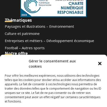
Thématiques
Paysages et illustrations – Environnement
Culture et patrimoine
Entreprises et métiers – Développement économique
Football – Autres sports
Notre offre
Qui sommes-nous
Gérer le consentement aux
cookies
Blog
Contact
Pour offrir les meilleures expériences, nous utilisons des technologies
Ouest Médias
telles que les cookies pour stocker et/ou accéder aux informations des
Nous suivre
appareils. Le fait de consentir à ces technologies nous permettra de
traiter des données telles que le comportement de navigation ou les ID
uniques sur ce site. Le fait de ne pas consentir ou de retirer son
Contactez-nous
consentement peut avoir un effet négatif sur certaines caractéristiques
et fonctions.
phototheque@ouestmedias.com