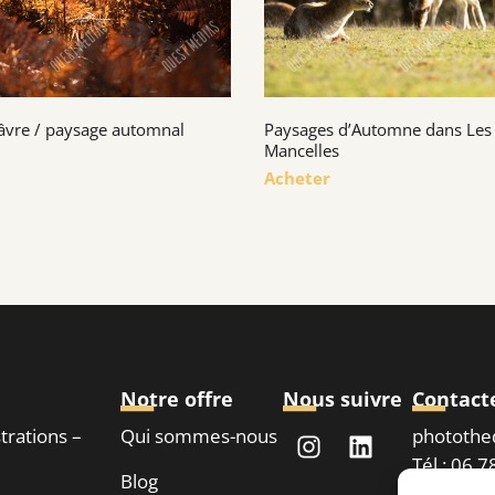
âvre / paysage automnal
Paysages d’Automne dans Les
Mancelles
Acheter
Notre offre
Nous suivre
Contact
strations –
Qui sommes-nous
phototh
Tél : 06 
Blog