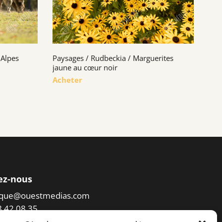
 Alpes
Paysages / Rudbeckia / Marguerites
jaune au cœur noir
Acheter
ez-nous
eque@ouestmedias.com
78 42 08 35